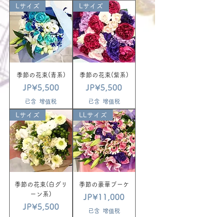
Lサイズ
Lサイズ
季節の花束(青系)
季節の花束(紫系)
價格
價格
JP¥5,500
JP¥5,500
已含 增值税
已含 增值税
Lサイズ
LLサイズ
季節の花束(白グリ
季節の豪華ブーケ
ーン系)
價格
JP¥11,000
價格
JP¥5,500
已含 增值税