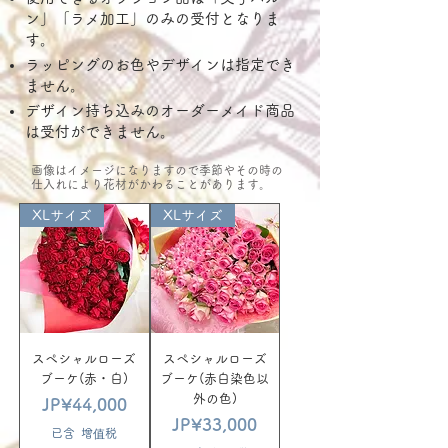
ン」「ラメ加工」のみの受付となりま
す。
ラッピングのお色やデザインは指定でき
ません。
​デザイン持ち込みのオーダーメイド商品
は受付ができません。
​画像はイメージになりますので季節やその時の
仕入れにより花材がかわることがあります。
XLサイズ
XLサイズ
スペシャルローズ
スペシャルローズ
ブーケ(赤・白)
ブーケ(赤白染色以
外の色)
價格
JP¥44,000
價格
JP¥33,000
已含 增值税