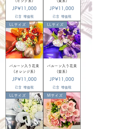
(ピンク系)
(黄系)
價格
價格
JP¥11,000
JP¥11,000
已含 增值税
已含 增值税
LLサイズ
LLサイズ
バルーン入り花束
バルーン入り花束
(オレンジ系)
(紫系)
價格
價格
JP¥11,000
JP¥11,000
已含 增值税
已含 增值税
LLサイズ
Mサイズ