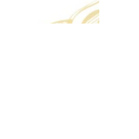
後
後
後
の
の
の
花
花
花
束
束
束
の
の
の
サ
サ
サ
イ
イ
イ
ズ
ズ
ズ
で
で
で
す。
す。
す。
高
高
高
さ
さ
さ
40cm
70cm
100cm
お
お
お
花
花
花
部
部
部
分
分
分
の
の
の
サ
サ
サ
イ
イ
イ
ズ：
ズ：
ズ：
30cm×30cm
30cm×35cm
55cm×60cm