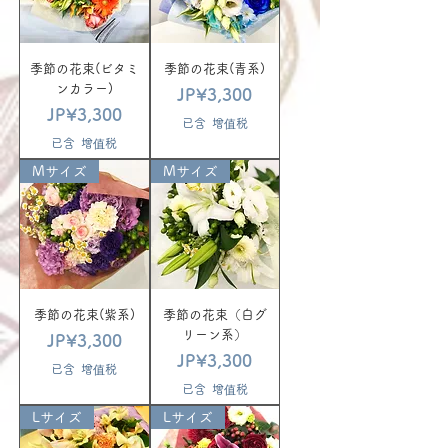
季節の花束(ビタミ
季節の花束(青系)
ンカラー)
價格
JP¥3,300
價格
JP¥3,300
已含 增值税
已含 增值税
Mサイズ
Mサイズ
季節の花束(紫系)
季節の花束（白グ
リーン系）
價格
JP¥3,300
價格
JP¥3,300
已含 增值税
已含 增值税
Lサイズ
Lサイズ