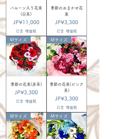
バルーン入り花束
季節のおまかせ花
(白系)
束
價格
價格
JP¥11,000
JP¥3,300
已含 增值税
已含 增值税
Mサイズ
Mサイズ
季節の花束(赤系)
季節の花束(ピンク
系)
價格
JP¥3,300
價格
JP¥3,300
已含 增值税
已含 增值税
Mサイズ
Mサイズ