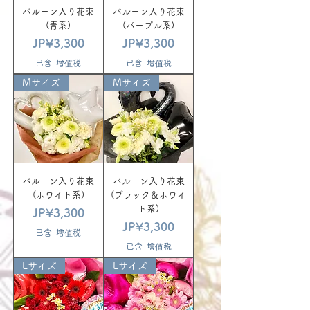
バルーン入り花束
バルーン入り花束
(青系)
(パープル系)
價格
價格
JP¥3,300
JP¥3,300
已含 增值税
已含 增值税
Mサイズ
Mサイズ
バルーン入り花束
バルーン入り花束
(ホワイト系)
(ブラック＆ホワイ
ト系)
價格
JP¥3,300
價格
JP¥3,300
已含 增值税
已含 增值税
Lサイズ
Lサイズ