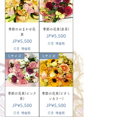
季節のおまかせ花
季節の花束(赤系)
束
價格
JP¥5,500
價格
JP¥5,500
已含 增值税
已含 增值税
Lサイズ
Lサイズ
季節の花束(ピンク
季節の花束(ビタミ
系)
ンカラー)
價格
價格
JP¥5,500
JP¥5,500
已含 增值税
已含 增值税