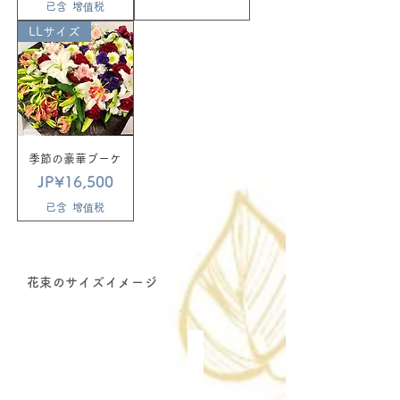
已含 增值税
LLサイズ
季節の豪華ブーケ
價格
JP¥16,500
已含 增值税
​花束のサイズイメージ
Mサイズ
Lサイズ
LLサイズ
3000
5000
10000
円
円
円
前
前
前