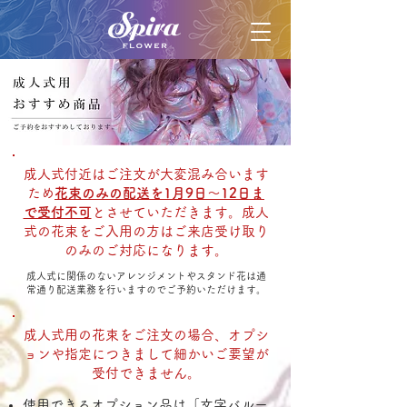
成人式付近はご注文が大変混み合います
ため
花束のみの配送を1月9日〜12日ま
で受付不可
とさせていただきます。
成人
式の花束をご入用の方はご来店受け取り
のみのご対応になります。
成人式に関係のないアレンジメントやスタンド花は通
常通り配送業務を行いますのでご予約いただけます。
成人式用の花束をご注文の場合、オプシ
ョンや指定につきまして細かいご要望が
受付できません。
使用できるオプション品は「文字バルー