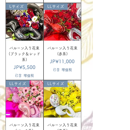
Lサイズ
LLサイズ
バルーン入り花束
バルーン入り花束
(ブラック＆レッド
(赤系)
系)
價格
JP¥11,000
價格
JP¥5,500
已含 增值税
已含 增值税
LLサイズ
LLサイズ
バルーン入り花束
バルーン入り花束