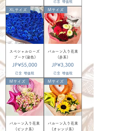
已含 增值税
XLサイズ
Mサイズ
スペシャルローズ
バルーン入り花束
ブーケ(染色)
(赤系)
價格
價格
JP¥55,000
JP¥3,300
已含 增值税
已含 增值税
Mサイズ
Mサイズ
バルーン入り花束
バルーン入り花束
(ピンク系)
(オレンジ系)