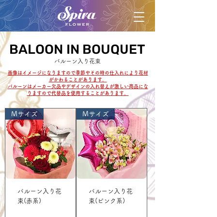
BALOON IN BOUQUET
BALOON IN BOUQUET
バルーン入り花束
​画像はイメージになりますので季節やその時の仕入れにより花材
がかわることがあります。
​バルーンはメーカー欠品やデザインの入れ替えが激しい商品にな
りますので代替品を使用することがあります。
Mサイズ
Mサイズ
バルーン入り花
バルーン入り花
束(赤系)
束(ピンク系)
價格
價格
JP¥3,300
JP¥3,300