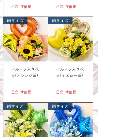
已含 增值税
已含 增值税
Mサイズ
Mサイズ
バルーン入り花
バルーン入り花
束(オレンジ系)
束(イエロー系)
價格
價格
JP¥3,300
JP¥3,300
已含 增值税
已含 增值税
Mサイズ
Mサイズ