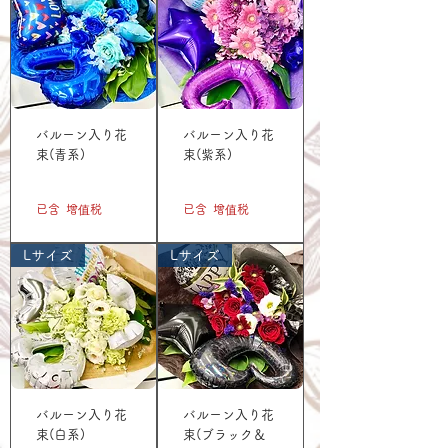
バルーン入り花
バルーン入り花
束(青系)
束(紫系)
價格
價格
JP¥5,500
JP¥5,500
已含 增值税
已含 增值税
Lサイズ
Lサイズ
バルーン入り花
バルーン入り花
束(白系)
束(ブラック＆