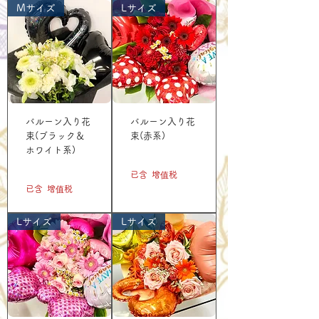
Mサイズ
Lサイズ
バルーン入り花
バルーン入り花
束(ブラック＆
束(赤系)
ホワイト系)
價格
JP¥5,500
價格
JP¥3,300
已含 增值税
已含 增值税
Lサイズ
Lサイズ