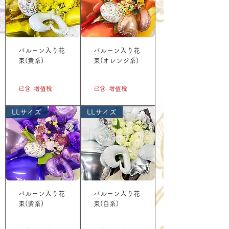
バルーン入り花
バルーン入り花
束(黄系)
束(オレンジ系)
價格
價格
JP¥11,000
JP¥11,000
已含 增值税
已含 增值税
LLサイズ
LLサイズ
バルーン入り花
バルーン入り花
束(紫系)
束(白系)
價格
價格
JP¥11,000
JP¥11,000