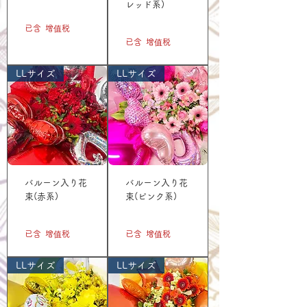
レッド系)
價格
JP¥5,500
價格
JP¥5,500
已含 增值税
已含 增值税
LLサイズ
LLサイズ
バルーン入り花
バルーン入り花
束(赤系)
束(ピンク系)
價格
價格
JP¥11,000
JP¥11,000
已含 增值税
已含 增值税
LLサイズ
LLサイズ