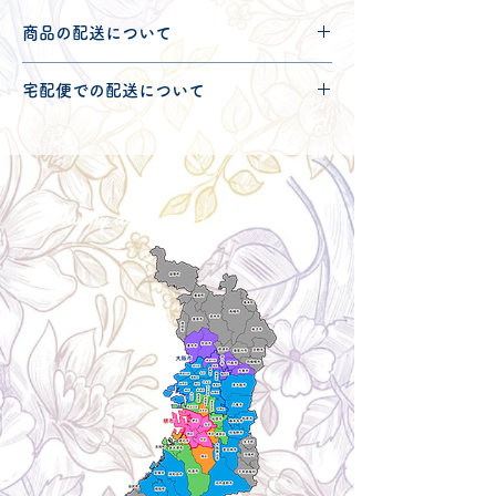
商品の配送について
配送可能地域・送料につきましては
コチ
宅配便での配送について
ラ
からご確認ください。
こちらの商品は宅配便140サイズとなり
ます。
宅配便での送料につきましては
コチラ
か
らご確認ください。
Delivery aria
配送エリア・料金