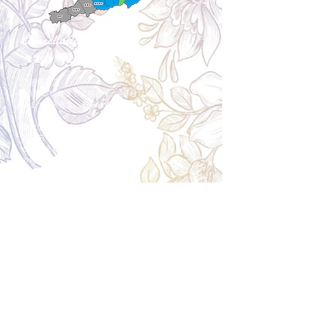
Cancellation
キャンセルについて
＜配送費＞ 全額返金。
​◎通常商品
5日前の18時まで全額返金。4日目以降〜2日前の18
時まで50%返金。前日は返金不可。
◎大型商品・オーダー商品
10日前〜5日前にかけ資材発注をする為、状況に応
じて返金額が変動します。10日前以降のキャンセル
の場合はお電話で頂きたく存じます。 制作スタート
後は返金不可。
※キャンセル期日間近の場合はメール、LINEでは確
認が遅れてしまい資材発注の恐れがありますのでお
電話お願い致します。振込手数料はお客様負担とな
ります。
Spira Flower
堺店
〒590-0953
大阪府堺市堺区甲斐町東3-1-13
営業時間:10:00～20:00
祝日:10:00~18:00