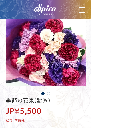
季節の花束(紫系)
價
JP¥5,500
格
已含 增值税