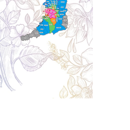
Cancellation
キャンセルについて
＜配送費＞ 全額返金。
​◎通常商品
5日前の18時まで全額返金。4日目以降〜2日前の18
時まで50%返金。前日は返金不可。
◎大型商品・オーダー商品
10日前〜5日前にかけ資材発注をする為、状況に応
じて返金額が変動します。10日前以降のキャンセル
の場合はお電話で頂きたく存じます。 制作スタート
後は返金不可。
※キャンセル期日間近の場合はメール、LINEでは確
認が遅れてしまい資材発注の恐れがありますのでお
電話お願い致します。振込手数料はお客様負担とな
ります。