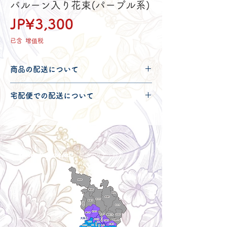
バルーン入り花束(パープル系)
價
JP¥3,300
格
已含 增值税
商品の配送について
配送可能地域・送料につきましては
コチ
宅配便での配送について
ラ
からご確認ください。
こちらの商品は宅配便100サイズとなり
ます。
宅配便での送料につきましては
コチラ
か
らご確認ください。
Delivery aria
配送エリア・料金