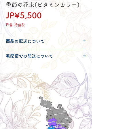
季節の花束(ビタミンカラー)
價
JP¥5,500
格
已含 增值税
商品の配送について
配送可能地域・送料につきましては
コチ
宅配便での配送について
ラ
からご確認ください。
こちらの商品は宅配便140サイズとなり
ます。
宅配便での送料につきましては
コチラ
か
らご確認ください。
Delivery aria
配送エリア・料金