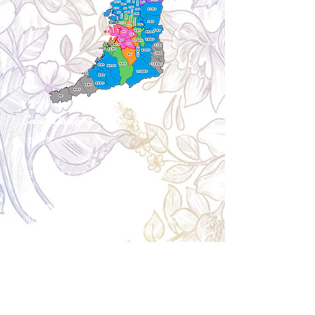
Cancellation
キャンセルについて
＜配送費＞ 全額返金。
​◎通常商品
5日前の18時まで全額返金。4日目以降〜2日前の18
時まで50%返金。前日は返金不可。
◎大型商品・オーダー商品
10日前〜5日前にかけ資材発注をする為、状況に応
じて返金額が変動します。10日前以降のキャンセル
の場合はお電話で頂きたく存じます。 制作スタート
後は返金不可。
※キャンセル期日間近の場合はメール、LINEでは確
認が遅れてしまい資材発注の恐れがありますのでお
電話お願い致します。振込手数料はお客様負担とな
ります。