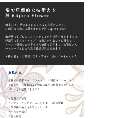
堺で圧倒的な技術力を
誇る
Spira Flower
創業20年、堺にあるおしゃれなお花屋さんです。
圧倒的な技術力と顧客満足度を誇るSpira Flower
未経験でもプロのスタッフがしっかり指導いたしますので
短期間でもスキルアップ・技術力が向上できる職場です。
イベント関係のお仕事や店内装飾など今までのお花屋さん
のイメージとはまた違う経験が沢山出来ます。
​お花に囲まれた職場で楽しく華やかに働いてみませんか？
​業務内容
店舗での接客からフラワーギフトの制作やバルーンギフ
トの制作・店舗装飾など他の店舗では経験できないこと
がたくさん経験できます！
・店舗での接客
・フラワーアレンジ、スタンド花、花束の製作
・胡蝶蘭の植え込みやラッピング
・生花の水揚げ
・生花配達