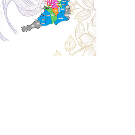
Cancellation
キャンセルについて
＜配送費＞ 全額返金。
​◎通常商品
5日前の18時まで全額返金。4日目以降〜2日前の18
時まで50%返金。前日は返金不可。
◎大型商品・オーダー商品
10日前〜5日前にかけ資材発注をする為、状況に応
じて返金額が変動します。10日前以降のキャンセル
の場合はお電話で頂きたく存じます。 制作スタート
後は返金不可。
※キャンセル期日間近の場合はメール、LINEでは確
認が遅れてしまい資材発注の恐れがありますのでお
電話お願い致します。振込手数料はお客様負担とな
ります。