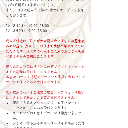
12日(日曜日)は営業いたします。
また、13日は成人式に伴い9時からオープンを予定
しております。
1月12日(日)　10:00~18:00
1月13日(祝)　9:00~18:00
成人式付近はご注文が大変混み合いますため
花束の
みの配送を1月10日〜13日まで受付不可
とさせてい
ただきます。成人式の花束をご入用の方はご来店受
け取りのみのご対応になります。
成人式用の花束は持ち込みのデザインやオーダーメ
イドの制作は受付しておりません。
当店WEBサイト掲載のデザインか予算に合わせてデ
ザインお任せのみの受付となります。
成人式用の花束をご注文の場合、オプションや指定
につきまして細かいご要望が受付できません。
使用できるオプション品は「文字バルーン」
「ラメ加工」のみの受付となります。
ラッピングのお色やデザインは指定できませ
ん。
​デザイン持ち込みのオーダーメイド商品は受付