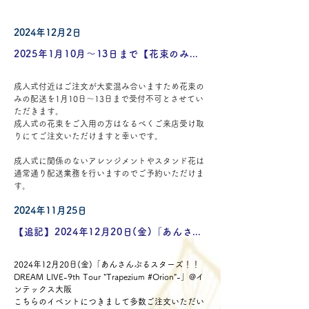
2024年12月2日
2025年1月10月〜13日まで【花束のみ】の配送受付不可となります。
成人式付近はご注文が大変混み合いますため花束の
みの配送を1月10日〜13日まで受付不可とさせてい
ただきます。
成人式の花束をご入用の方はなるべくご来店受け取
りにてご注文いただけますと幸いです。
成人式に関係のないアレンジメントやスタンド花は
通常通り配送業務を行いますのでご予約いただけま
す。
2024年11月25日
【追記】2024年12月20日(金)「あんさんぶるスターズ！！」宛のご注文受付は終了しました。
2024年12月20日(金)「あんさんぶるスターズ！！
DREAM LIVE-9th Tour "Trapezium 
#Orion
"-」@イ
ンテックス大阪
こちらのイベントにつきまして多数ご注文いただい