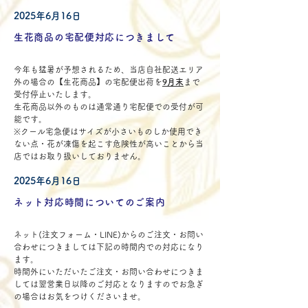
2025年6月16日
生花商品の宅配便対応につきまして
今年も猛暑が予想されるため、当店自社配送エリア
外の場合の【生花商品】の宅配便出荷を
9月末
まで
受付停止いたします。
生花商品以外のものは通常通り宅配便での受付が可
能です。
※クール宅急便はサイズが小さいものしか使用でき
ない点・花が凍傷を起こす危険性が高いことから当
店ではお取り扱いしておりません。
2025年6月16日
ネット対応時間についてのご案内
ネット(注文フォーム・LINE)からのご注文・お問い
合わせにつきましては下記の時間内での対応になり
ます。
時間外にいただいたご注文・お問い合わせにつきま
しては翌営業日以降のご対応となりますのでお急ぎ
の場合はお気をつけくださいませ。