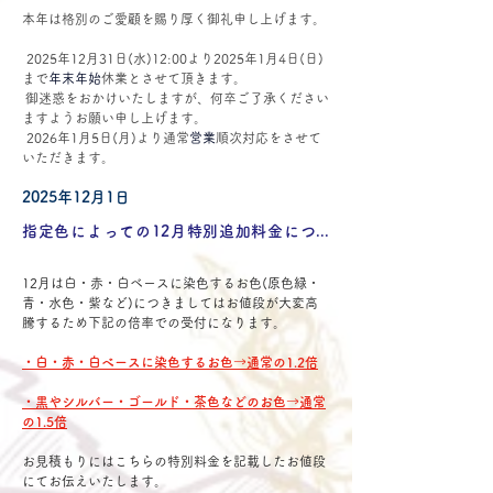
本年は格別のご愛顧を賜り厚く御礼申し上げます。
 2025年12月31日(水)12:00より2025年1月4日(日)
まで
年末年始
休業とさせて頂きます。
 御迷惑をおかけいたしますが、何卒ご了承ください
ますようお願い申し上げます。
 2026年1月5日(月)より通常
営業
順次対応をさせて
いただきます。
2025年12月1日
指定色によっての12月特別追加料金について
12月は白・赤・白ベースに染色するお色(原色緑・
青・水色・紫など)につきましてはお値段が大変高
騰するため下記の倍率での受付になります。
・白・赤・白ベースに染色するお色→通常の1.2倍
・黒やシルバー・ゴールド・茶色などのお色→通常
の1.5倍
お見積もりにはこちらの特別料金を記載したお値段
にてお伝えいたします。