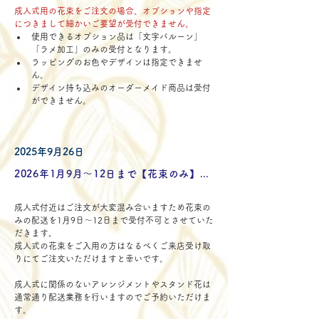
成人式用の花束をご注文の場合、オプションや指定
につきまして細かいご要望が受付できません。
使用できるオプション品は「文字バルーン」
「ラメ加工」のみの受付となります。
ラッピングのお色やデザインは指定できませ
ん。
​デザイン持ち込みのオーダーメイド商品は受付
ができません。
2025年9月26日
2026年1月9月〜12日まで【花束のみ】の配送受付不可となります。
成人式付近はご注文が大変混み合いますため花束の
みの配送を1月9日〜12日まで受付不可とさせていた
だきます。
成人式の花束をご入用の方はなるべくご来店受け取
りにてご注文いただけますと幸いです。
成人式に関係のないアレンジメントやスタンド花は
通常通り配送業務を行いますのでご予約いただけま
す。