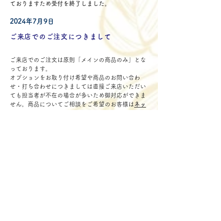
ておりますため受付を終了しました。
2024年7月9日
ご来店でのご注文につきまして
ご来店でのご注文は原則「メインの商品のみ」とな
っております。
オプションをお取り付け希望や商品のお問い合わ
せ・打ち合わせにつきましては直接ご来店いただい
ても担当者が不在の場合が多いため御対応ができま
せん。商品についてご相談をご希望のお客様は
ネッ
トからの問い合わせ
をお願いいたします。
2024年6月9日
SpiraFlowerはよりわかりやすく３ブランド化しました。
Spira Flowerは今まで「店舗販売」「カタログ商品
の制作・配送」「オーダーメイド商品の制作・配
送」などすべての業務を一括して行ってまいりまし
たがよりお客様がご利用しやすい店舗を展開してい
くため３ブランドに分けて運営することとなりまし
た。