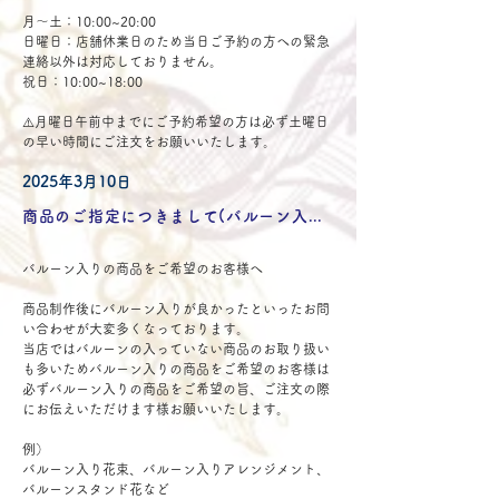
月〜土：10:00~20:00
日曜日：店舗休業日のため当日ご予約の方への緊急
連絡以外は対応しておりません。
祝日：10:00~18:00
⚠️月曜日午前中までにご予約希望の方は必ず土曜日
の早い時間にご注文をお願いいたします。
2025年3月10日
商品のご指定につきまして(バルーン入りをご希望のお客様)
バルーン入りの商品をご希望のお客様へ
商品制作後にバルーン入りが良かったといったお問
い合わせが大変多くなっております。
当店ではバルーンの入っていない商品のお取り扱い
も多いためバルーン入りの商品をご希望のお客様は
必ずバルーン入りの商品をご希望の旨、ご注文の際
にお伝えいただけます様お願いいたします。
例）
バルーン入り花束、バルーン入りアレンジメント、
バルーンスタンド花など