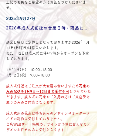
上記のお色をご希望の方はお気をつけくださいま
せ。
2025年9月27日
2026年成人式前後の営業日時・商品について
通常日曜日は定休日となっておりますが2026年1月
11日(日曜日)は営業いたします。
また、12日は成人式に伴い9時からオープンを予定
しております。
1月11日(日)　10:00~18:00
1月12日(祝)　9:00~18:00
成人式付近はご注文が大変混み合いますため
花束の
みの配送を1月9日〜12日まで受付不可
とさせていた
だきます。成人式の花束をご入用の方はご来店受け
取りのみのご対応になります。
成人式用の花束は持ち込みのデザインやオーダーメ
イドの制作は受付しておりません。
当店WEBサイト掲載のデザインか予算に合わせてデ
ザインお任せのみの受付となります。