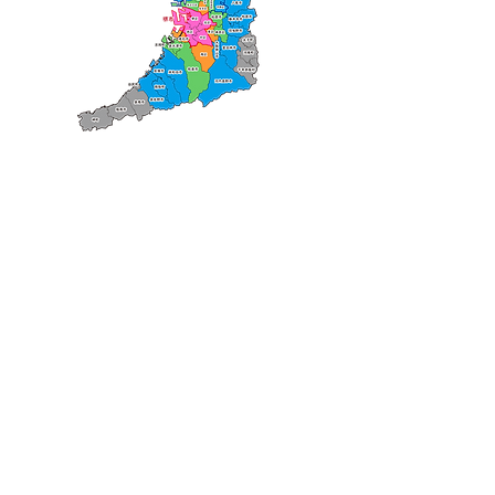
Cancellation
キャンセルについて
＜配送費＞ 全額返金。
​◎通常商品
5日前の18時まで全額返金。4日目以降〜2日前の18
時まで50%返金。前日は返金不可。
◎大型商品・オーダー商品
10日前〜5日前にかけ資材発注をする為、状況に応
じて返金額が変動します。10日前以降のキャンセル
の場合はお電話で頂きたく存じます。 制作スタート
後は返金不可。
※キャンセル期日間近の場合はメール、LINEでは確
認が遅れてしまい資材発注の恐れがありますのでお
電話お願い致します。振込手数料はお客様負担とな
ります。