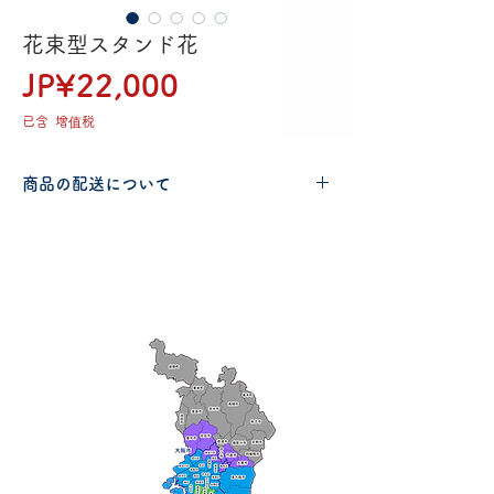
花束型スタンド花
價
JP¥22,000
格
已含 增值税
商品の配送について
配送可能地域・送料につきましては
コチ
ラ
からご確認ください。
Delivery aria
配送エリア・料金