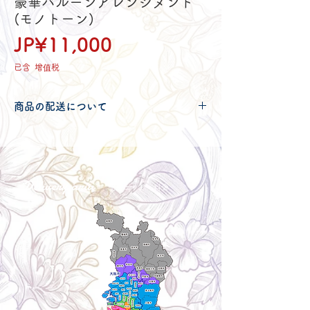
豪華バルーンアレンジメント
(モノトーン)
價
JP¥11,000
格
已含 增值税
商品の配送について
配送可能地域・送料につきましては
コチ
ラ
からご確認ください。
Delivery aria
配送エリア・料金