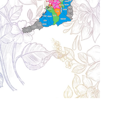
Cancellation
キャンセルについて
＜配送費＞ 全額返金。
​◎通常商品
5日前の18時まで全額返金。4日目以降〜2日前の18
時まで50%返金。前日は返金不可。
◎大型商品・オーダー商品
10日前〜5日前にかけ資材発注をする為、状況に応
じて返金額が変動します。10日前以降のキャンセル
の場合はお電話で頂きたく存じます。 制作スタート
後は返金不可。
※キャンセル期日間近の場合はメール、LINEでは確
認が遅れてしまい資材発注の恐れがありますのでお
電話お願い致します。振込手数料はお客様負担とな
ります。