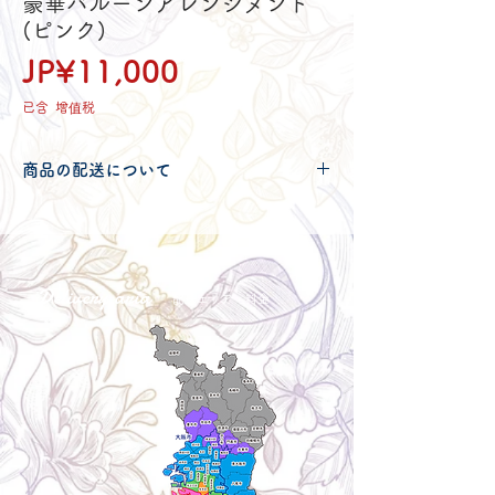
豪華バルーンアレンジメント
(ピンク)
價
JP¥11,000
格
已含 增值税
商品の配送について
配送可能地域・送料につきましては
コチ
ラ
からご確認ください。
Delivery aria
配送エリア・料金