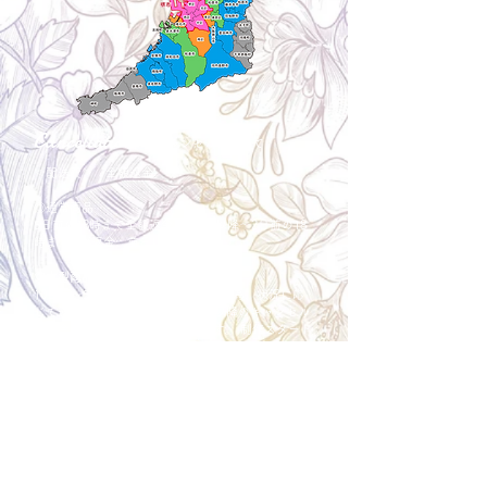
Cancellation
キャンセルについて
＜配送費＞ 全額返金。
​◎通常商品
5日前の18時まで全額返金。4日目以降〜2日前の18
時まで50%返金。前日は返金不可。
◎大型商品・オーダー商品
10日前〜5日前にかけ資材発注をする為、状況に応
じて返金額が変動します。10日前以降のキャンセル
の場合はお電話で頂きたく存じます。 制作スタート
後は返金不可。
※キャンセル期日間近の場合はメール、LINEでは確
認が遅れてしまい資材発注の恐れがありますのでお
電話お願い致します。振込手数料はお客様負担とな
ります。