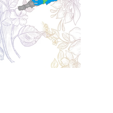
Cancellation
キャンセルについて
＜配送費＞ 全額返金。
​◎通常商品
5日前の18時まで全額返金。4日目以降〜2日前の18
時まで50%返金。前日は返金不可。
◎大型商品・オーダー商品
10日前〜5日前にかけ資材発注をする為、状況に応
じて返金額が変動します。10日前以降のキャンセル
の場合はお電話で頂きたく存じます。 制作スタート
後は返金不可。
※キャンセル期日間近の場合はメール、LINEでは確
認が遅れてしまい資材発注の恐れがありますのでお
電話お願い致します。振込手数料はお客様負担とな
ります。
Spira Flower
堺店
〒590-0953
大阪府堺市堺区甲斐町東3-1-13
営業時間:10:00～20:00