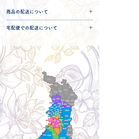
商品の配送について
配送可能地域・送料につきましては
コチ
宅配便での配送について
ラ
からご確認ください。
こちらの商品は宅配便60サイズとなりま
す。
宅配便での送料につきましては
コチラ
か
らご確認ください。
Delivery aria
配送エリア・料金