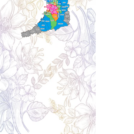
Cancellation
キャンセルについて
＜配送費＞ 全額返金。
​◎通常商品
5日前の18時まで全額返金。4日目以降〜2日前の18
時まで50%返金。前日は返金不可。
◎大型商品・オーダー商品
10日前〜5日前にかけ資材発注をする為、状況に応
じて返金額が変動します。10日前以降のキャンセル
の場合はお電話で頂きたく存じます。 制作スタート
後は返金不可。
※キャンセル期日間近の場合はメール、LINEでは確
認が遅れてしまい資材発注の恐れがありますのでお
電話お願い致します。振込手数料はお客様負担とな
ります。